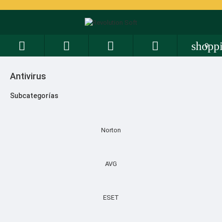




shopp
0
Antivirus
Subcategorías
Norton
AVG
ESET