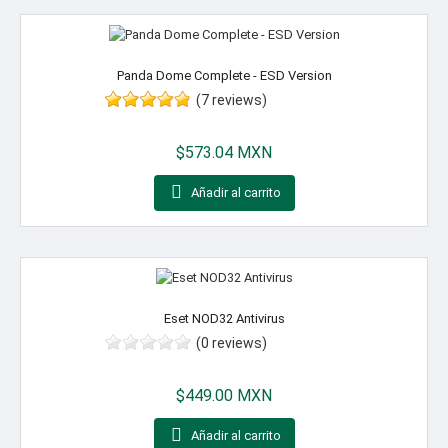
Panda Dome Complete - ESD Version
(7 reviews)
Precio
$573.04 MXN

Añadir al carrito
Eset NOD32 Antivirus
(0 reviews)
Precio
$449.00 MXN

Añadir al carrito