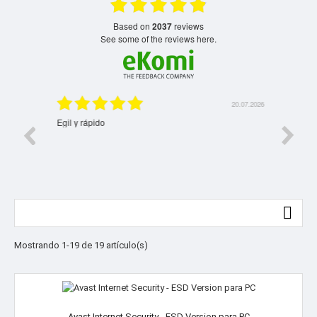
based on
2037
reviews
see some of the reviews here.
2.08.2026
20.07.2026
Egil y rápido
Si, esto

Mostrando 1-19 de 19 artículo(s)
Avast Internet Security - ESD Version para PC