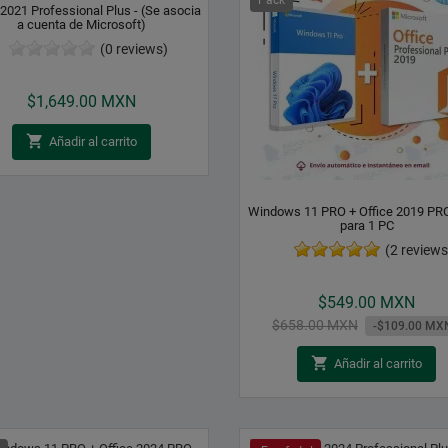
 2021 Professional Plus - (Se asocia
a cuenta de Microsoft)
(0 reviews)
Precio
$1,649.00 MXN

Añadir al carrito
Windows 11 PRO + Office 2019 PR
para 1 PC
(2 reviews
Precio
$549.00 MXN
Precio
$658.00 MXN
-$109.00 MX
base

Añadir al carrito