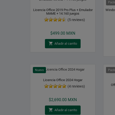
Pack
Licencia Office 2019 Pro Plus + Emulador
Windo
MAME + 14.160 juegos
(5 reviews)
Precio
$499.00 MXN

Añadir al carrito
Nuevo
Pack
Licencia Office 2024 Hogar
Of
(4 reviews)
Precio
$2,690.00 MXN

Añadir al carrito