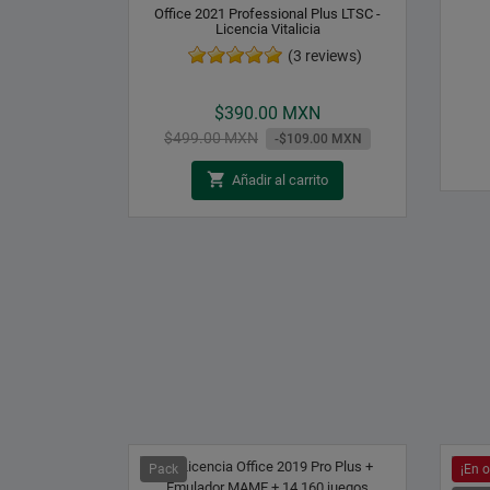
Office 2021 Professional Plus LTSC -
Licencia Vitalicia
(3 reviews)
Precio
$390.00 MXN
Precio
$499.00 MXN
-$109.00 MXN
base

Añadir al carrito
Pack
¡En o