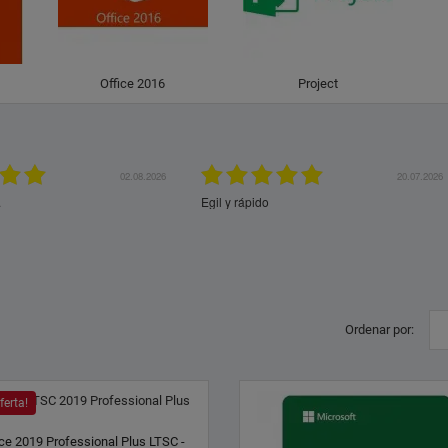
Office 2016
Project
16.07.2026
11.07.2026
 siempre, plazo de entrega
Excelente servicio
 sin problemas de activación ya
tica contra los servidores de
Ordenar por:
ferta!
ice 2019 Professional Plus LTSC -