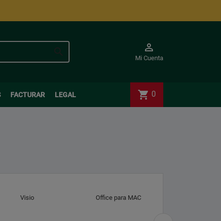


Mi Cuenta
shopping_cart
0
S
FACTURAR
LEGAL
Visio
Office para MAC