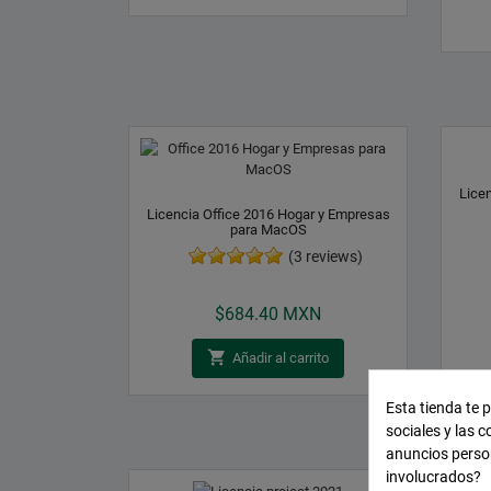
Lice
Licencia Office 2016 Hogar y Empresas
para MacOS
(3 reviews)
Precio
$684.40 MXN

Añadir al carrito
Esta tienda te 
sociales y las c
anuncios perso
involucrados?