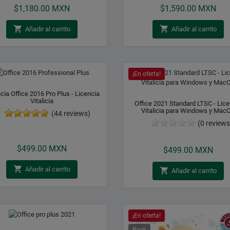
$1,180.00 MXN
$1,590.00 MXN


Añadir al carrito
Añadir al carrito
¡En oferta!
cia Office 2016 Pro Plus - Licencia
Vitalicia
Office 2021 Standard LTSC - Lice
Vitalicia para Windows y Mac
(44 reviews)
(0 reviews
Precio
Precio
$499.00 MXN
$499.00 MXN

Añadir al carrito

Añadir al carrito
¡En oferta!
Pack