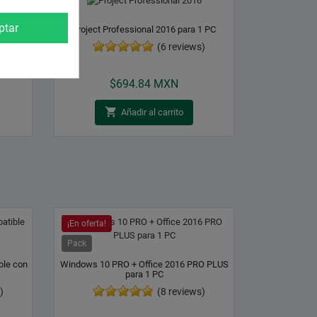
ptar
 Pc
Project Professional 2016 para 1 PC
)
(6 reviews)
Precio
$694.84 MXN

Añadir al carrito
¡En oferta!
Pack
ble con
Windows 10 PRO + Office 2016 PRO PLUS
para 1 PC
)
(8 reviews)
Precio