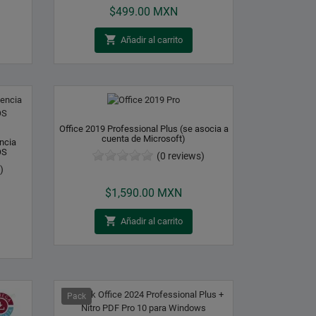
$499.00 MXN

Añadir al carrito
Office 2019 Professional Plus (se asocia a
cuenta de Microsoft)
ncia
OS
(0 reviews)
)
Precio
$1,590.00 MXN

Añadir al carrito
Pack