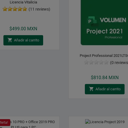
Licencia Vitalicia
(11 reviews)
Precio
$499.00 MXN

Añadir al carrito
Project Professional 2021LTS
(0 reviews
Precio
$810.84 MXN

Añadir al carrito
ferta!