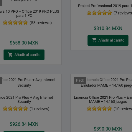
Project Professional 2019 para 
ws 10 PRO + Office 2019 PRO PLUS
(7 reviews
para 1 PC
Precio
(58 reviews)
$810.84 MXN
Precio

Añadir al carrito
$658.00 MXN

Añadir al carrito
Pack
fice 2021 Pro Plus + Avg Internet
Licencia Office 2021 Pro Plus + Em
Security
MAME + 14.160 juegos
(1 reviews)
(10 review
Precio
Precio
$926.84 MXN
$390.00 MXN