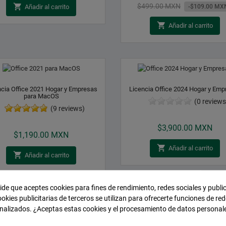
Precio
$499.00 MXN

Añadir al carrito
-$109.00 MX
base

Añadir al carrito
ncia Office 2021 Hogar y Empresas
Licencia Office 2024 Hogar y Emp
para MacOS
(0 reviews
(9 reviews)
Precio
Precio
$3,900.00 MXN
$1,190.00 MXN

Añadir al carrito

Añadir al carrito
pide que aceptes cookies para fines de rendimiento, redes sociales y publi
ookies publicitarias de terceros se utilizan para ofrecerte funciones de red
nalizados. ¿Aceptas estas cookies y el procesamiento de datos personal