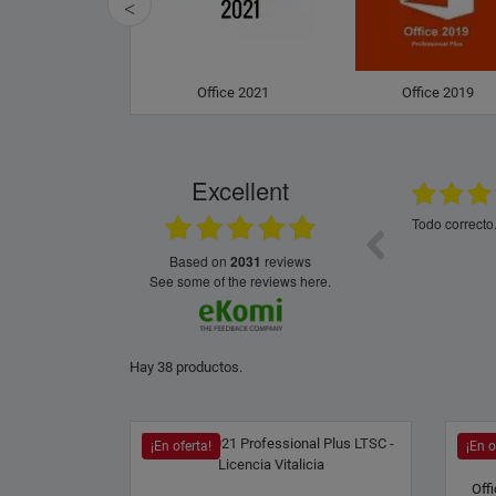
ffice 2024
Office 2021
Office 2019
Excellent
20.07.2026
18.07.2026
Si, estoy muy contento y siempre que pueda,
Perfecto como
volveré.
súper rápido,
que es automá
based on
2031
reviews
Microsoft.
see some of the reviews here.
Hay 38 productos.
¡En oferta!
¡En o
Off