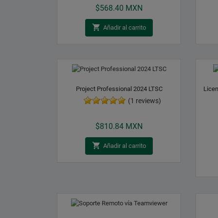
$568.40 MXN

Añadir al carrito
Project Professional 2024 LTSC
Licen
(1 reviews)
Precio
$810.84 MXN

Añadir al carrito