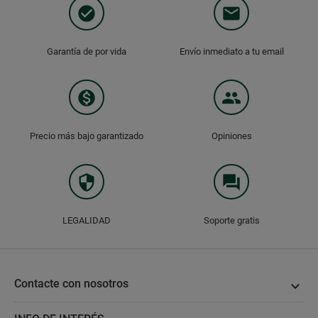
check_circle
email
Garantía de por vida
Envío inmediato a tu email
monetization_on
group
Precio más bajo garantizado
Opiniones
security
question_answer
LEGALIDAD
Soporte gratis
Contacte con nosotros
