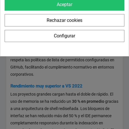
GitHub Copilot está disponible de forma nativa en cada parte
Aceptar
del IDE: sugerencias de código en tiempo real, depuración
asistida por IA con contexto completo del error, generación
Rechazar cookies
automática de pruebas, análisis de rendimiento con el
Agente Profiler
y agentes especializados para C# y C++. El
Configurar
nuevo
modo agente de Copilot
permite iniciar sesiones de
agente en la nube directamente desde Visual Studio para
tareas de mayor escala. La gobernanza de servidores MCP
respeta las políticas de lista de permitidos configuradas en
GitHub, facilitando el cumplimiento normativo en entornos
corporativos.
Rendimiento muy superior a VS 2022
Los proyectos grandes cargan hasta el doble de rápido. El
uso de memoria se ha reducido un
30 % en promedio
gracias
a una arquitectura de shell rediseñada. Los bloqueos de
interfaz se han reducido más del 50 % y el IDE permanece
completamente responsivo durante la indexación en