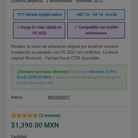
Licencia perpetua · 1 desarrollador · Windows 10/11.
???? GitHub Copilot nativo
.NET 10 · C# 14 · C++26
⚡ Carga 2× más rápida vs
✅ Compatible con 4,000+
VS 2022
extensiones
Recibes tu clave de activación original por email en minutos.
Instalación en paralelo con VS 2022 sin conflictos. Licencia
original Microsoft · Factura fiscal CFDI disponible.
¿También necesitas Windows?
Consigue
Windows 11 Pro
desde $350.00 MXN
y arma tu entorno de desarrollo completo
desde Revolution Soft.
Marca
MICROSOFT
(2 reviews)
$1,390.00 MXN
Cantidad