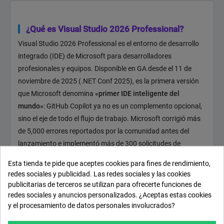
¿Qué es Visual Studio 2026 Professional?
Visual Studio 2026 Professional es el entorno de desarrollo
integrado (IDE) de Microsoft para desarrolladores
profesionales y equipos. Disponible en GA desde el 11 de
noviembre de 2025 (.NET Conf 2025), es la primera versión
que Microsoft denomina
«primer IDE inteligente del
mundo»
: GitHub Copilot ya no es un complemento opcional,
sino el eje de todo el flujo de trabajo. Microsoft corrigió más
de 5,000 errores reportados por la comunidad antes del
lanzamiento e implementó más de 300 solicitudes de
funciones, el mayor esfuerzo previo a un lanzamiento en la
Esta tienda te pide que aceptes cookies para fines de rendimiento,
historia de Visual Studio.
redes sociales y publicidad. Las redes sociales y las cookies
publicitarias de terceros se utilizan para ofrecerte funciones de
Novedades principales de Visual Studio 2026
redes sociales y anuncios personalizados. ¿Aceptas estas cookies
y el procesamiento de datos personales involucrados?
GitHub Copilot integrado en todo el IDE