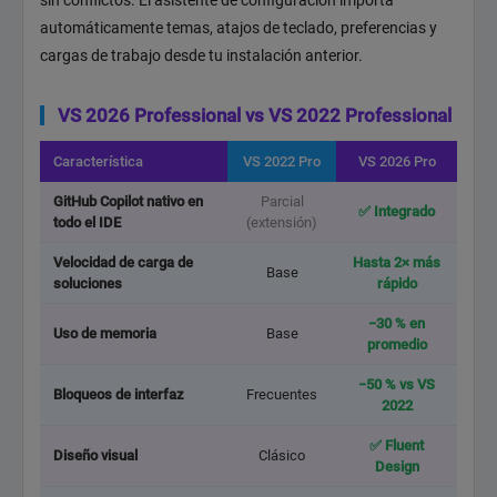
sin conflictos. El asistente de configuración importa
automáticamente temas, atajos de teclado, preferencias y
cargas de trabajo desde tu instalación anterior.
VS 2026 Professional vs VS 2022 Professional
Característica
VS 2022 Pro
VS 2026 Pro
GitHub Copilot nativo en
Parcial
✅ Integrado
todo el IDE
(extensión)
Velocidad de carga de
Hasta 2× más
Base
soluciones
rápido
−30 % en
Uso de memoria
Base
promedio
−50 % vs VS
Bloqueos de interfaz
Frecuentes
2022
✅ Fluent
Diseño visual
Clásico
Design